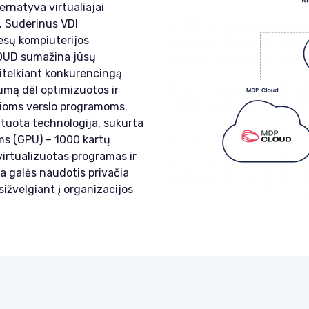
ternatyva virtualiajai
). Suderinus VDI
sų kompiuterijos
OUD sumažina jūsų
itelkiant konkurencingą
mą dėl optimizuotos ir
elioms verslo programoms.
uota technologija, sukurta
ms (GPU) – 1000 kartų
virtualizuotas programas ir
ja galės naudotis privačia
sižvelgiant į organizacijos