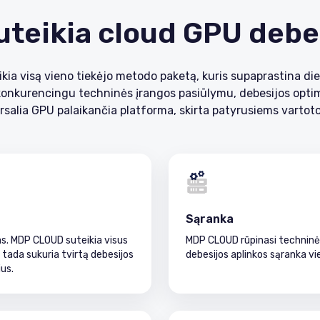
uteikia cloud GPU debe
ia visą vieno tiekėjo metodo paketą, kuris supaprastina die
a konkurencingu techninės įrangos pasiūlymu, debesijos optim
rsalia GPU palaikančia platforma, skirta patyrusiems vartot
Sąranka
as. MDP CLOUD suteikia visus
MDP CLOUD rūpinasi techninės
tada sukuria tvirtą debesijos
debesijos aplinkos sąranka v
ius.