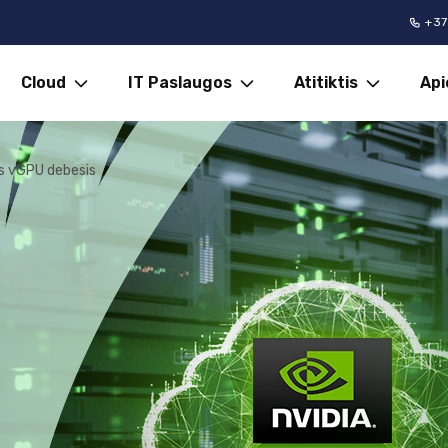
+37
Cloud
IT Paslaugos
Atitiktis
Ap
s vGPU debesis