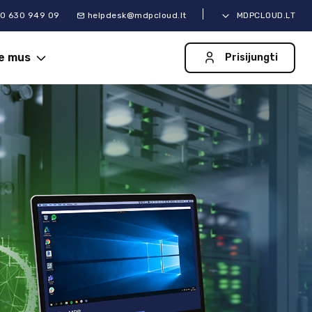
0 630 949 09
helpdesk@mdpcloud.lt
MDPCLOUD.LT
ie mus
Prisijungti