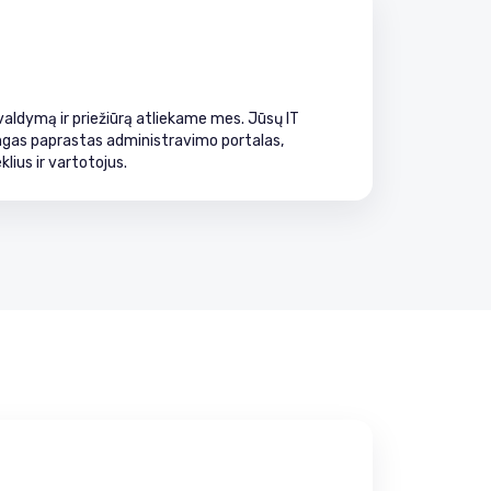
ldymą ir priežiūrą atliekame mes. Jūsų IT
ngas paprastas administravimo portalas,
klius ir vartotojus.