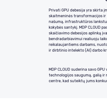
Privati GPU debesija yra skirta
skaitmeninės transformacijos ir 
našumą, infrastruktūros lankstum
kokybės santykį. MDP CLOUD pad
skaičiavimo debesijos aplinką įv
bendradarbiavimui realiuoju laiku
reikalaujantiems darbams, nuotol
ir dirbtinio intelekto (AI) darbo k
MDP CLOUD suderina savo GPU 
technologijos saugumą, galią i
centre, kad suteiktų jums konku