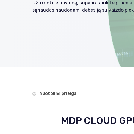
Užtikrinkite našumą, supaprastinkite procesu
sąnaudas naudodami debesiją su vaizdo plok
Nuotolinė prieiga
MDP CLOUD GPU