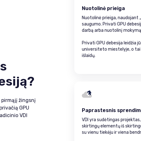
Nuotolinė prieiga
Nuotolinė prieiga, naudojant 
saugumo. Privati GPU debesij
darbą arba nuotolinį mokymąsi 
Privati GPU debesija leidžia 
universiteto miestelyje, o tai 
išlaidų.
is
esiją?
pirmąjį žingsnį
privačią GPU
Paprastesnis sprendi
radicinio VDI
VDI yra sudėtingas projektas, 
skirtingų elementų iš skirtin
su vienu tiekėju ir viena ben