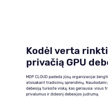
Kodėl verta rinkt
privačią GPU deb
MDP CLOUD padeda jūsų organizacijai žengti 
atsisakant tradicinių sprendimų. Naudodami 
debesiją turėsite viską, kas geriausia: visus t
privalumus ir didesnį debesijos judrumą.