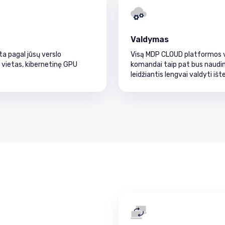
Valdymas
a pagal jūsų verslo
Visą MDP CLOUD platformos va
o vietas, kibernetinę GPU
komandai taip pat bus naudi
leidžiantis lengvai valdyti ište