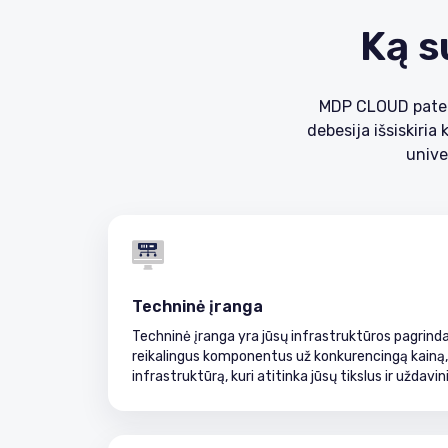
Ką s
MDP CLOUD pateik
debesija išsiskiri
unive
Techninė įranga
Techninė įranga yra jūsų infrastruktūros pagrind
reikalingus komponentus už konkurencingą kainą, 
infrastruktūrą, kuri atitinka jūsų tikslus ir uždavin