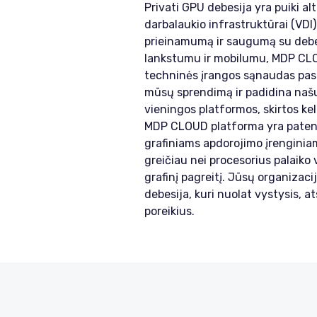
Privati GPU debesija yra puiki al
darbalaukio infrastruktūrai (VDI
prieinamumą ir saugumą su debe
lankstumu ir mobilumu, MDP CL
techninės įrangos sąnaudas pas
mūsų sprendimą ir padidina našu
vieningos platformos, skirtos k
MDP CLOUD platforma yra patent
grafiniams apdorojimo įrenginia
greičiau nei procesorius palaiko 
grafinį pagreitį. Jūsų organizaci
debesija, kuri nuolat vystysis, at
poreikius.