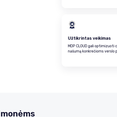
Užtikrintas veikimas
MDP CLOUD gali optimizuoti cl
našumą konkrečioms verslo
 įmonėms