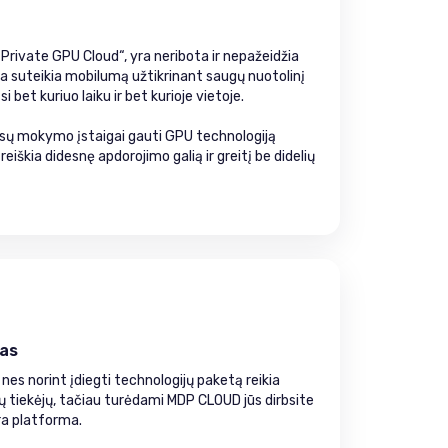
„Private GPU Cloud“, yra neribota ir nepažeidžia
a suteikia mobilumą užtikrinant saugų nuotolinį
bet kuriuo laiku ir bet kurioje vietoje.
jūsų mokymo įstaigai gauti GPU technologiją
reiškia didesnę apdorojimo galią ir greitį be didelių
mas
nes norint įdiegti technologijų paketą reikia
gų tiekėjų, tačiau turėdami MDP CLOUD jūs dirbsite
dra platforma.