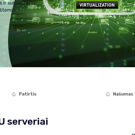
s ir sumažinkite
štėmis.
Patirtis
Našumas
 serveriai