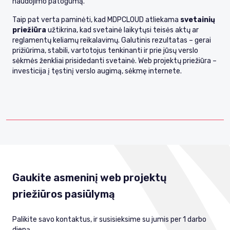
naudojimo patogumą.
Taip pat verta paminėti, kad MDPCLOUD atliekama
svetainių
priežiūra
užtikrina, kad svetainė laikytųsi teisės aktų ar
reglamentų keliamų reikalavimų. Galutinis rezultatas – gerai
prižiūrima, stabili, vartotojus tenkinanti ir prie jūsų verslo
sėkmės ženkliai prisidedanti svetainė. Web projektų priežiūra –
investicija į tęstinį verslo augimą, sėkmę internete.
Gaukite asmeninį web projektų
priežiūros pasiūlymą
Palikite savo kontaktus, ir susisieksime su jumis per 1 darbo
dieną.