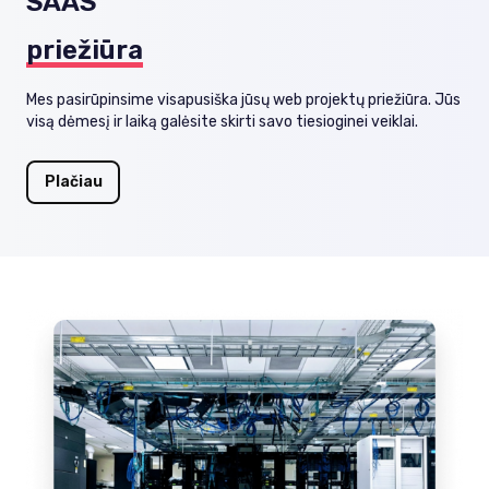
S
A
A
S
priežiūra
Mes pasirūpinsime visapusiška jūsų web projektų priežiūra. Jūs
visą dėmesį ir laiką galėsite skirti savo tiesioginei veiklai.
Plačiau