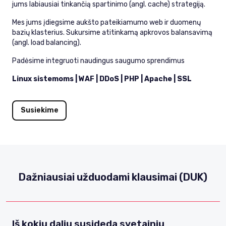
jums labiausiai tinkančią spartinimo (angl. cache) strategiją.
Mes jums įdiegsime aukšto pateikiamumo web ir duomenų
bazių klasterius. Sukursime atitinkamą apkrovos balansavimą
(angl. load balancing).
Padėsime integruoti naudingus saugumo sprendimus
Linux sistemoms | WAF | DDoS | PHP | Apache | SSL
Susiekime
Dažniausiai užduodami klausimai (DUK)
Iš kokių dalių susideda svetainių