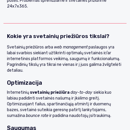
pusės. Problemas sprendžiame ir svetaines prižiūrime
24x7x365.
Kokie yra svetainių priežiūros tikslai?
Svetainių priežiūros arba
web management
paslaugos yra
labai svarbios siekiant užtikrinti optimalų svetainės ir/ar
internetinės platformos veikimą, saugumą ir funkcionalumą.
Pagrindinių tikslų yra tikrai ne vienas ir į juos galima žvilgtelėti
detaliau.
Optimizacija
Internetinių
svetainių priežiūra
day-to-day
siekia kuo
labiau padidinti svetainės našumą ir įkėlimo greitį.
Optimizuojant failus, spartinančiąją atmintį ir duomenų
bazes, svetainė suteikia geresnę patirtį lankytojams,
sumažina
bounce rate
ir padidina naudotojų įsitraukimą.
Saugumas