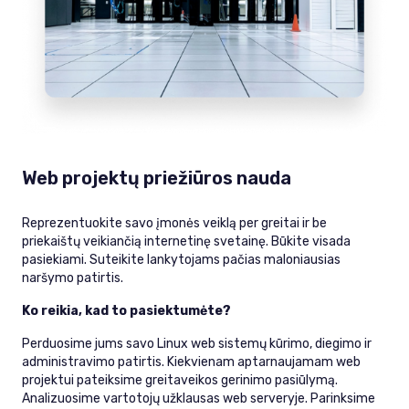
Web projektų priežiūros nauda
Reprezentuokite savo įmonės veiklą per greitai ir be
priekaištų veikiančią internetinę svetainę. Būkite visada
pasiekiami. Suteikite lankytojams pačias maloniausias
naršymo patirtis.
Ko reikia, kad to pasiektumėte?
Perduosime jums savo Linux web sistemų kūrimo, diegimo ir
administravimo patirtis. Kiekvienam aptarnaujamam web
projektui pateiksime greitaveikos gerinimo pasiūlymą.
Analizuosime vartotojų užklausas web serveryje. Parinksime