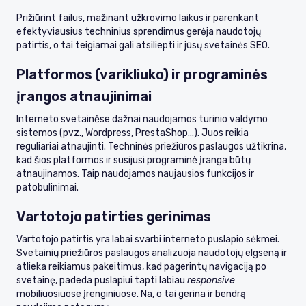
Prižiūrint failus, mažinant užkrovimo laikus ir parenkant
efektyviausius techninius sprendimus gerėja naudotojų
patirtis, o tai teigiamai gali atsiliepti ir jūsų svetainės SEO.
Platformos (varikliuko) ir programinės
įrangos atnaujinimai
Interneto svetainėse dažnai naudojamos turinio valdymo
sistemos (pvz., Wordpress, PrestaShop...). Juos reikia
reguliariai atnaujinti. Techninės priežiūros paslaugos užtikrina,
kad šios platformos ir susijusi programinė įranga būtų
atnaujinamos. Taip naudojamos naujausios funkcijos ir
patobulinimai.
Vartotojo patirties gerinimas
Vartotojo patirtis yra labai svarbi interneto puslapio sėkmei.
Svetainių priežiūros paslaugos analizuoja naudotojų elgseną ir
atlieka reikiamus pakeitimus, kad pagerintų navigaciją po
svetainę, padeda puslapiui tapti labiau
responsive
mobiliuosiuose įrenginiuose. Na, o tai gerina ir bendrą