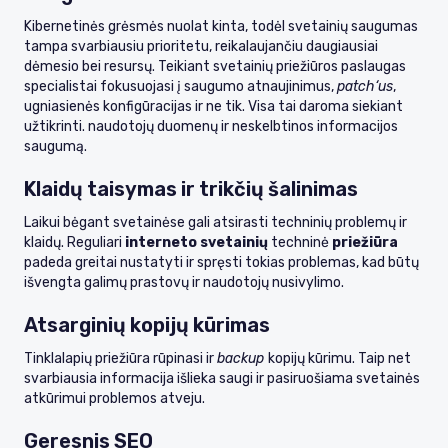
Kibernetinės grėsmės nuolat kinta, todėl svetainių saugumas
tampa svarbiausiu prioritetu, reikalaujančiu daugiausiai
dėmesio bei resursų. Teikiant svetainių priežiūros paslaugas
specialistai fokusuojasi į saugumo atnaujinimus,
patch‘us
,
ugniasienės konfigūracijas ir ne tik. Visa tai daroma siekiant
užtikrinti. naudotojų duomenų ir neskelbtinos informacijos
saugumą.
Klaidų taisymas ir trikčių šalinimas
Laikui bėgant svetainėse gali atsirasti techninių problemų ir
klaidų. Reguliari
interneto svetainių
techninė
priežiūra
padeda greitai nustatyti ir spręsti tokias problemas, kad būtų
išvengta galimų prastovų ir naudotojų nusivylimo.
Atsarginių kopijų kūrimas
Tinklalapių priežiūra rūpinasi ir
backup
kopijų kūrimu. Taip net
svarbiausia informacija išlieka saugi ir pasiruošiama svetainės
atkūrimui problemos atveju.
Geresnis SEO