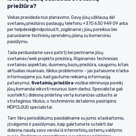
priežiūra?
Viskas prasideda nuo planavimo. Gavę jūsų užklausą dėl
svetainių priežiūros paslaugų telefonu +370 630 949 09 arba
per
helpdesk@mdpcloud.lt
, įsigiliname į jūsų poreikius bei
paruošiame techninių sprendimų planą su komerciniu
pasiūlymu.
Tada perduodame savo patirtį bei perimame jūsų
svetainės/web projekto priežiūrą. Rūpinamės techniniais
svetainės aspektais, duomenų bazių priežiūra, saugumu, kitais
aktualias niuansais. Iškilus problemoms – jas pataisome ir/arba
informuojame jus, kad gautume reikiamą informaciją
pataisymui.
Svetainių priežiūra
visiškai eliminuoja poreikį
jūsų komandai eikvoti resursus šiam darbui. Specialistai gali
susitelkti į didesnę pridėtinę vertę kuriančias užduotis ar
strateginius tikslus, o techninėmis detalėmis pasirūpina
MDPCLOUD specialistai.
Tam tikru periodiškumu pasidaliname su jumis ataskaitomis,
įžvalgomis ir pasiūlymais, kaip galėtumėte suteikti dar
didesnę naudą savo verslui iš internetinių sistemų valdymo