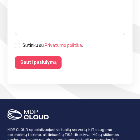
Sutinku su
Privatumo politika
.
Gauti pasiulymą
MDP CLOUD specializuojasi virtualių serverių ir IT saugumo
sprendimų teikime, atitinkančių TIS2 direktyvą. Mūsų siūlomos
paslaugos apima saugius ir patikimus virtualius serverius bei