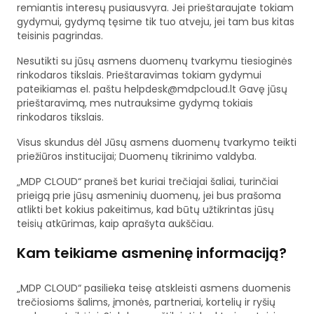
remiantis interesų pusiausvyra. Jei prieštaraujate tokiam
gydymui, gydymą tęsime tik tuo atveju, jei tam bus kitas
teisinis pagrindas.
Nesutikti su jūsų asmens duomenų tvarkymu tiesioginės
rinkodaros tikslais. Prieštaravimas tokiam gydymui
pateikiamas el. paštu
helpdesk@mdpcloud.lt
Gavę jūsų
prieštaravimą, mes nutrauksime gydymą tokiais
rinkodaros tikslais.
Visus skundus dėl Jūsų asmens duomenų tvarkymo teikti
priežiūros institucijai; Duomenų tikrinimo valdyba.
„MDP CLOUD“ praneš bet kuriai trečiajai šaliai, turinčiai
prieigą prie jūsų asmeninių duomenų, jei bus prašoma
atlikti bet kokius pakeitimus, kad būtų užtikrintas jūsų
teisių atkūrimas, kaip aprašyta aukščiau.
Kam teikiame asmeninę informaciją?
„MDP CLOUD“ pasilieka teisę atskleisti asmens duomenis
trečiosioms šalims, įmonės, partneriai, kortelių ir ryšių