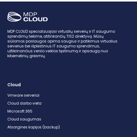
MDP CLOUD specializuojasi virtualių serverių ir IT saugumo
sprendimų teikime, atitinkančių TIS2 direktyvą. Mūsų
siūlomos paslaugos apima saugius ir patikimus virtualius
serverius bei išplėstinius IT saugumo sprendimus,
užtikrinančius verslo veiklos tęstinumą ir apsaugą nuo
kibernetinių grėsmių.
Cloud
Vmware serveriai
Cloud darbo vieta
Microsoft 365
Cloud saugumas
Atsarginės kopijos (backup)