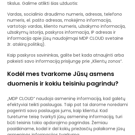
tikslus. Galime atlikti šias užduotis:
Vardas, socialinio draudimo numeris, adresas, telefono
numeris, el. pašto adresas, mokėjimo informacija,
vartotojo vardas, kliento numeris, užsakymo informacija,
užsakymų istorija, paskyros informacija, IP adresas ir
informacija apie jūsų naudojimąsi MDP CLOUD svetaine
žr. atskirą politiką).
Kaip paskyros savininkas, galite bet kada atnaujinti arba
pakeisti savo informaciją prisijungę prie „Klientų zonos“.
Kodėl mes tvarkome Jūsų asmens
duomenis ir kokiu teisiniu pagrindu?
„MDP CLOUD“ naudoja asmeninę informaciją, kad galėtų
efektyviai teikti paslaugas. Taip pat tai darome norėdami
pagerinti savo paslaugas jums, kaip klientui. Kad
turėtume teisę tvarkyti jūsų asmeninę informaciją, turi
būti teisinis tokio apdorojimo pagrindas. Žemiau
paaiškiname, kodėl ir dėl kokių priežasčių palaikome jūsų
asmeninės informacijos tvarkymą.