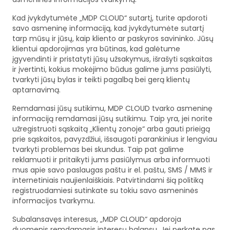
Kad įvykdytumėte „MDP CLOUD“ sutartį, turite apdoroti
savo asmeninę informaciją, kad įvykdytumėte sutartį
tarp mūsų ir jūsų, kaip kliento ar paskyros savininko. Jūsų
klientui apdorojimas yra būtinas, kad galėtume
įgyvendinti ir pristatyti jūsų užsakymus, išrašyti sąskaitas
ir įvertinti, kokius mokėjimo būdus galime jums pasiūlyti,
tvarkyti jūsų bylas ir teikti pagalbą bei gerą klientų
aptarnavimą.
Remdamasi jūsų sutikimu, MDP CLOUD tvarko asmeninę
informaciją remdamasi jūsų sutikimu. Taip yra, jei norite
užregistruoti sąskaitą „Klientų zonoje“ arba gauti prieigą
prie sąskaitos, pavyzdžiui, išsaugoti parankinius ir lengviau
tvarkyti problemas bei skundus. Taip pat galime
reklamuoti ir pritaikyti jums pasiūlymus arba informuoti
mus apie savo paslaugas paštu ir el. paštu, SMS / MMS ir
internetiniais naujienlaiškiais. Patvirtindami šią politiką
registruodamiesi sutinkate su tokiu savo asmeninės
informacijos tvarkymu.
Subalansavęs interesus, „MDP CLOUD“ apdoroja
duomenis remdamasis interesų balansu. Jei perkate pas