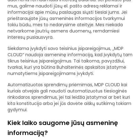
mus, galime naudoti jūsų el. pašto adresą reklamai ir
informacijai apie mūsų paslaugas siųsti tiesiai jums. Jei
prieštaraujate jūsų asmeninės informacijos tvarkymui
tokiu būdu, mes to nedarysime ateityje. Mes niekada
netvarkome jautrių asmens duomenų, remdamiesi
interesų pusiausvyra.
Siekdama įvykdyti savo teisinius įsipareigojimus, „MDP
CLOUD“ naudoja asmeninę informaciją, kad įvykdytų tam
tikrus teisinius įsipareigojimus. Tai taikoma, pavyzdžiui,
tvarkai, kuri yra būtina Buhalterinės apskaitos įstatyme
numatytiems įsipareigojimams įvykdyti.
Automatizuotas sprendimų priėmimas, MDP CLOUD kai
kuriais atvejais gali naudoti automatizuotus tiesioginės
rinkodaros sprendimus, jei tai leidžia įstatymai ar bet kuri
kita konstitucija arba jei jūs davėte aiškų sutikimą tokiam
gydymui.
Kiek laiko saugome jūsų asmeninę
informaciją?