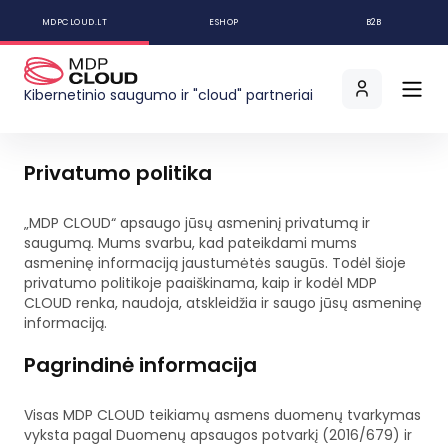
MDPCLOUD.LT
ESHOP
B2B
Kibernetinio saugumo ir "cloud" partneriai
Privatumo politika
„MDP CLOUD“ apsaugo jūsų asmeninį privatumą ir
saugumą. Mums svarbu, kad pateikdami mums
asmeninę informaciją jaustumėtės saugūs. Todėl šioje
privatumo politikoje paaiškinama, kaip ir kodėl MDP
CLOUD renka, naudoja, atskleidžia ir saugo jūsų asmeninę
informaciją.
Pagrindinė informacija
Visas MDP CLOUD teikiamų asmens duomenų tvarkymas
vyksta pagal Duomenų apsaugos potvarkį (2016/679) ir