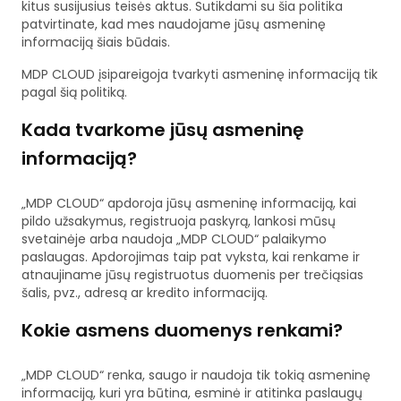
kitus susijusius teisės aktus. Sutikdami su šia politika
patvirtinate, kad mes naudojame jūsų asmeninę
informaciją šiais būdais.
MDP CLOUD įsipareigoja tvarkyti asmeninę informaciją tik
pagal šią politiką.
Kada tvarkome jūsų asmeninę
informaciją?
„MDP CLOUD“ apdoroja jūsų asmeninę informaciją, kai
pildo užsakymus, registruoja paskyrą, lankosi mūsų
svetainėje arba naudoja „MDP CLOUD“ palaikymo
paslaugas. Apdorojimas taip pat vyksta, kai renkame ir
atnaujiname jūsų registruotus duomenis per trečiąsias
šalis, pvz., adresą ar kredito informaciją.
Kokie asmens duomenys renkami?
„MDP CLOUD“ renka, saugo ir naudoja tik tokią asmeninę
informaciją, kuri yra būtina, esminė ir atitinka paslaugų