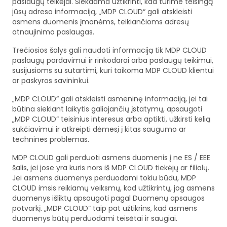
paslaugų teikėjai. Siekdama užtikrinti, kad turime teisingą
jūsų adreso informaciją, „MDP CLOUD“ gali atskleisti
asmens duomenis įmonėms, teikiančioms adresų
atnaujinimo paslaugas.
Trečiosios šalys gali naudoti informaciją tik MDP CLOUD
paslaugų pardavimui ir rinkodarai arba paslaugų teikimui,
susijusioms su sutartimi, kuri taikoma MDP CLOUD klientui
ar paskyros savininkui.
„MDP CLOUD“ gali atskleisti asmeninę informaciją, jei tai
būtina siekiant laikytis galiojančių įstatymų, apsaugoti
„MDP CLOUD“ teisinius interesus arba aptikti, užkirsti kelią
sukčiavimui ir atkreipti dėmesį į kitas saugumo ar
technines problemas.
MDP CLOUD gali perduoti asmens duomenis į ne ES / EEE
šalis, jei jose yra kuris nors iš MDP CLOUD tiekėjų ar filialų.
Jei asmens duomenys perduodami tokiu būdu, MDP
CLOUD imsis reikiamų veiksmų, kad užtikrintų, jog asmens
duomenys išliktų apsaugoti pagal Duomenų apsaugos
potvarkį. „MDP CLOUD“ taip pat užtikrins, kad asmens
duomenys būtų perduodami teisėtai ir saugiai.