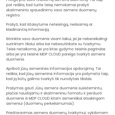
pat reiškia, kad turite teisę nemokamai prašyti
skaitmeninio spausdinimo savo asmens duomenų
registro.
Prašyti, kad ištaisytume neteisingą, neišsamią ar
klaidinančią informaciją.
Ištrinkite savo duomenis visam laikui, jei jie nebereikalingi
surinktam tikslui arba kai nebesutinkate su tvarkymu.
Teisė netaikoma, jei yra kitas gydymo teisinis pagrindas
arba jei yra teisinė MDP CLOUD pareiga tvarkyti asmens
duomenis.
Apriboti jūsų asmeninės informacijos apdorojimą. Tai
reiškia, kad jūsų asmeninė informacija yra pažymėta taip,
kad ją būtų galima tvarkyti tik nurodytais tikslais.
Prašymas gauti Jūsų asmens duomenis susistemintu,
plačiai naudojamu ir skaitmeniniu formatu ir perduoti
duomenis iš MDP CLOUD kitam asmeniškai atsakingam
asmeniui (duomenų perkeliamumas).
Prieštaravimas asmens duomenų tvarkymui, vykdomam