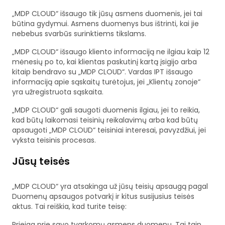
„MDP CLOUD“ išsaugo tik jūsų asmens duomenis, jei tai
būtina gydymui. Asmens duomenys bus ištrinti, kai jie
nebebus svarbūs surinktiems tikslams.
„MDP CLOUD“ išsaugo kliento informaciją ne ilgiau kaip 12
mėnesių po to, kai klientas paskutinį kartą įsigijo arba
kitaip bendravo su „MDP CLOUD“. Vardas IPT išsaugo
informaciją apie sąskaitų turėtojus, jei „Klientų zonoje“
yra užregistruota sąskaita.
„MDP CLOUD“ gali saugoti duomenis ilgiau, jei to reikia,
kad būtų laikomasi teisinių reikalavimų arba kad būtų
apsaugoti „MDP CLOUD“ teisiniai interesai, pavyzdžiui, jei
vyksta teisinis procesas.
Jūsų teisės
„MDP CLOUD“ yra atsakinga už jūsų teisių apsaugą pagal
Duomenų apsaugos potvarkį ir kitus susijusius teisės
aktus. Tai reiškia, kad turite teisę:
Prieiga prie savo tvarkomų asmens duomenų. Tai taip