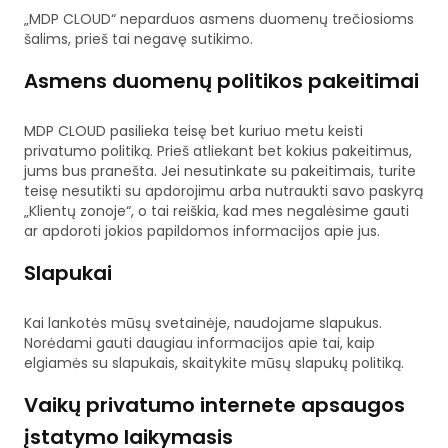
„MDP CLOUD“ neparduos asmens duomenų trečiosioms
šalims, prieš tai negavę sutikimo.
Asmens duomenų politikos pakeitimai
MDP CLOUD pasilieka teisę bet kuriuo metu keisti
privatumo politiką. Prieš atliekant bet kokius pakeitimus,
jums bus pranešta. Jei nesutinkate su pakeitimais, turite
teisę nesutikti su apdorojimu arba nutraukti savo paskyrą
„Klientų zonoje“, o tai reiškia, kad mes negalėsime gauti
ar apdoroti jokios papildomos informacijos apie jus.
Slapukai
Kai lankotės mūsų svetainėje, naudojame slapukus.
Norėdami gauti daugiau informacijos apie tai, kaip
elgiamės su slapukais, skaitykite mūsų slapukų politiką.
Vaikų privatumo internete apsaugos
įstatymo laikymasis