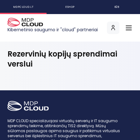
MDPCLOUD.LT
ESHOP
B2B
Kibernetinio saugumo ir "cloud" partneriai
Rezervinių kopijų sprendimai
verslui
MDP CLOUD specializuojasi virtualių serverių ir IT saugumo
sprendimų teikime, atitinkančių TIS2 direktyvą. Mūsų
siūlomos paslaugos apima saugius ir patikimus virtualius
serverius bei išplėstinius IT saugumo sprendimus,