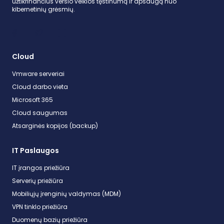
užtikrinančius verslo veiklos tęstinumą ir apsaugą nuo
kibernetinių grėsmių.
Cloud
Vmware serveriai
Cloud darbo vieta
Microsoft 365
Cloud saugumas
Atsarginės kopijos (backup)
IT Paslaugos
IT įrangos priežiūra
Serverių priežiūra
Mobiliųjų įrenginių valdymas (MDM)
VPN tinklo priežiūra
Duomenų bazių priežiūra