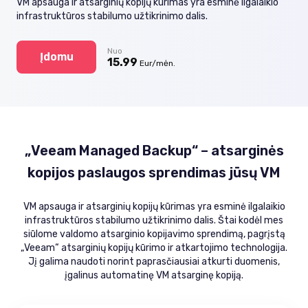
VM apsauga ir atsarginių kopijų kūrimas yra esminė ilgalaikio
infrastruktūros stabilumo užtikrinimo dalis.
Nuo
Įdomu
15.99
Eur/mėn.
„Veeam Managed Backup“ – atsarginės
kopijos paslaugos sprendimas jūsų VM
VM apsauga ir atsarginių kopijų kūrimas yra esminė ilgalaikio
infrastruktūros stabilumo užtikrinimo dalis. Štai kodėl mes
siūlome valdomo atsarginio kopijavimo sprendimą, pagrįstą
„Veeam“ atsarginių kopijų kūrimo ir atkartojimo technologija.
Jį galima naudoti norint paprasčiausiai atkurti duomenis,
įgalinus automatinę VM atsarginę kopiją.