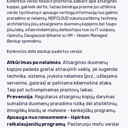
Konkretūs verslo tikslai ir prioritetai, kalbant apie atsargines
kopijas, gali kiek skirtis, tačiau bendrąja prasme jos užtikrina
verslo tęstinumą ir apsaugo vertingą informaciją nuo galimo
praradimo ar nelaimių. MDPCLOUD sukuria patikimą techninę
architektūrą jūsų atsarginėms duomenų kopijoms bei taupo
jūsų laiką, atlaisvindami jūsų darbuotojus nuo su IT susijusių
rūpesčių. Daugiausiai dirbame su VM –
Veaam Managed
Backup
sprendimu.
Konkrečios
data backup
paskirtys verslui:
Atkūrimas po nelaimės
. Atsarginės duomenų
kopijos padeda greitai atnaujinti veiklą, jei sugenda
technika, sistema, įvyksta nelaimės (pvz., užliejama
serverinė, gaisras) ar patiriama kibernetinė ataka.
Taip pat sutrumpinamas prastovų laikas.
Prevencija
. Reguliarus atsarginių kopijų darymas
sumažina duomenų praradimo riziką dėl atsitiktinių,
žmogiškų klaidų ar
malware
- kenkėjiškų programų.
Apsauga nuo
ransomware
- išpirkos
reikalaujančių programų
. Pastaruoju metu verslai