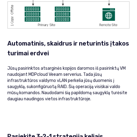
Automatinis, skaidrus ir neturintis įtakos
turimai erdvei
Jūsų pasirinktos atsarginės kopijos daromos iš pasirinktų VM
naudojant MDPcloud Veeam serverius. Tada jūsų
infrastruktūros valdymo vLAN perkelia jūsų duomenis į
saugyklą, sukonfigūruotą RAID. Šią operaciją visiškai valdo
mūsų komandos. Naudodami šią papildomą saugyklą turėsite
daugiau naudingos vietos infrastruktūroje.
Pasiekite 3-2-1 strategiją keliais