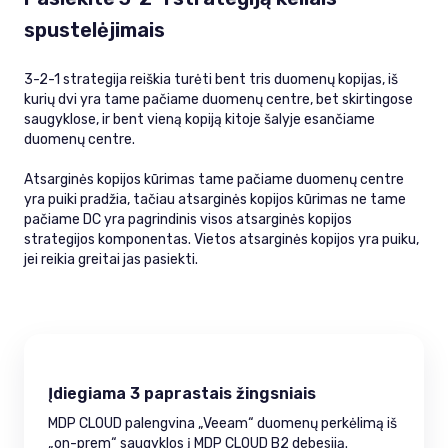
spustelėjimais
3-2-1 strategija reiškia turėti bent tris duomenų kopijas, iš
kurių dvi yra tame pačiame duomenų centre, bet skirtingose
saugyklose, ir bent vieną kopiją kitoje šalyje esančiame
duomenų centre.
Atsarginės kopijos kūrimas tame pačiame duomenų centre
yra puiki pradžia, tačiau atsarginės kopijos kūrimas ne tame
pačiame DC yra pagrindinis visos atsarginės kopijos
strategijos komponentas. Vietos atsarginės kopijos yra puiku,
jei reikia greitai jas pasiekti.
Įdiegiama 3 paprastais žingsniais
MDP CLOUD palengvina „Veeam“ duomenų perkėlimą iš
„on-prem“ saugyklos į MDP CLOUD B2 debesiją.