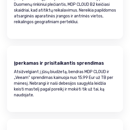
Duomenų rinkiniui plečiantis, MDP CLOUD B2 keičiasi
skaidriai, kad atitiktų reikalavimus. Nereikia papildomos
atsarginės aparatinės įrangos ir antrinės vietos,
reikalingos geografiniam pertekliui.
Įperkamas ir prisitaikantis sprendimas
Atsižvelgiant į jūsų biudžetą, bendras MDP CLOUD ir
„Veeam“ sprendimas kainuoja nuo 15.99 Eur už TB per
mėnesį. Nebrangi ir naši debesijos saugykla leidžia
keisti mastelį pagal poreikį ir mokėti tik už tai, ką
naudojate.