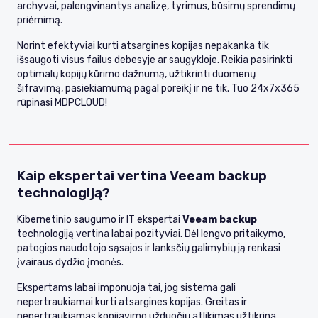
archyvai, palengvinantys analizę, tyrimus, būsimų sprendimų
priėmimą.
Norint efektyviai kurti atsargines kopijas nepakanka tik
išsaugoti visus failus debesyje ar saugykloje. Reikia pasirinkti
optimalų kopijų kūrimo dažnumą, užtikrinti duomenų
šifravimą, pasiekiamumą pagal poreikį ir ne tik. Tuo 24x7x365
rūpinasi MDPCLOUD!
Kaip ekspertai vertina Veeam backup
technologiją?
Kibernetinio saugumo ir IT ekspertai
Veeam backup
technologiją vertina labai pozityviai. Dėl lengvo pritaikymo,
patogios naudotojo sąsajos ir lanksčių galimybių ją renkasi
įvairaus dydžio įmonės.
Ekspertams labai imponuoja tai, jog sistema gali
nepertraukiamai kurti atsargines kopijas. Greitas ir
nepertraukiamas kopijavimo užduočių atlikimas užtikrina