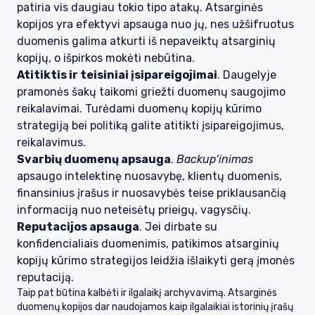
patiria vis daugiau tokio tipo atakų. Atsarginės
kopijos yra efektyvi apsauga nuo jų, nes užšifruotus
duomenis galima atkurti iš nepaveiktų atsarginių
kopijų, o išpirkos mokėti nebūtina.
Atitiktis ir teisiniai įsipareigojimai
. Daugelyje
pramonės šakų taikomi griežti duomenų saugojimo
reikalavimai. Turėdami duomenų kopijų kūrimo
strategiją bei politiką galite atitikti įsipareigojimus,
reikalavimus.
Svarbių duomenų apsauga
.
Backup‘inimas
apsaugo intelektinę nuosavybę, klientų duomenis,
finansinius įrašus ir nuosavybės teise priklausančią
informaciją nuo neteisėtų prieigų, vagysčių.
Reputacijos apsauga
. Jei dirbate su
konfidencialiais duomenimis, patikimos atsarginių
kopijų kūrimo strategijos leidžia išlaikyti gerą įmonės
reputaciją.
Taip pat būtina kalbėti ir ilgalaikį archyvavimą. Atsarginės
duomenų kopijos dar naudojamos kaip ilgalaikiai istorinių įrašų