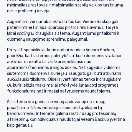
minimalias prastovas ir maksimaliai stabilų veiklos tęstinumą
net ir problemų atveju.
Augančiam verslui labai aktualu tai, kad Veeam Backup gali
patenkinti net ir labai sparčios plėtros reikalavimus. Tai yra
labai
scaling‘ui
draugiška sistema. Augant jums pritaikomi ir
duomenų saugojimo sprendimų pajėgumai.
Patys IT specialistai, kurie darbui naudoja Veeam Backup,
pabrėžia, kad sistemos galimybės atkurti duomenis yra labai
aukštos, o rezultatai visiškai nepriklauso nuo
aparatinės/techninės įrangos būklės. Net sugedus vidinėms
sistemoms duomenys, kurie jau išsaugoti, gali būti atkuriami
aukščiausiu tikslumu. Didelis įvertinimas tenka ir draugiškam
UI
, kuris leidžia maksimaliai efektyviai išnaudoti programos
funkcionalumą net ir mažai patyrusiems naudotojams.
Ši sistema yra gavusi ne vieną apdovanojimą ir daug
pripažinimo iš šios industrijos specialistų, ekspertų
bendruomenių. Internete galima rasti ir daug profesionalų
atsiliepimų, kur individualūs naudotojai Veeam Backup įvertina
kaip geriausią: