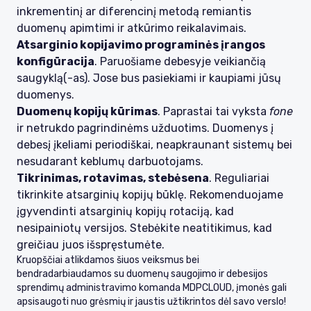
inkrementinį ar diferencinį metodą remiantis
duomenų apimtimi ir atkūrimo reikalavimais.
Atsarginio kopijavimo programinės įrangos
konfigūracija
. Paruošiame debesyje veikiančią
saugyklą(-as). Jose bus pasiekiami ir kaupiami jūsų
duomenys.
Duomenų kopijų kūrimas
. Paprastai tai vyksta
fone
ir netrukdo pagrindinėms užduotims. Duomenys į
debesį įkeliami periodiškai, neapkraunant sistemų bei
nesudarant keblumų darbuotojams.
Tikrinimas, rotavimas, stebėsena
. Reguliariai
tikrinkite atsarginių kopijų būklę. Rekomenduojame
įgyvendinti atsarginių kopijų rotaciją, kad
nesipainiotų versijos. Stebėkite neatitikimus, kad
greičiau juos išspręstumėte.
Kruopščiai atlikdamos šiuos veiksmus bei
bendradarbiaudamos su duomenų saugojimo ir debesijos
sprendimų administravimo komanda MDPCLOUD, įmonės gali
apsisaugoti nuo grėsmių ir jaustis užtikrintos dėl savo verslo!