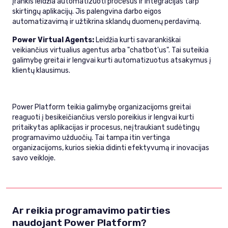
įrankis leidžia automatizuoti procesus ir integracijas tarp
skirtingų aplikacijų. Jis palengvina darbo eigos
automatizavimą ir užtikrina sklandų duomenų perdavimą.
Power Virtual Agents:
Leidžia kurti savarankiškai
veikiančius virtualius agentus arba "chatbot'us". Tai suteikia
galimybę greitai ir lengvai kurti automatizuotus atsakymus į
klientų klausimus.
Power Platform teikia galimybę organizacijoms greitai
reaguoti į besikeičiančius verslo poreikius ir lengvai kurti
pritaikytas aplikacijas ir procesus, neįtraukiant sudėtingų
programavimo užduočių. Tai tampa itin vertinga
organizacijoms, kurios siekia didinti efektyvumą ir inovacijas
savo veikloje.
Ar reikia programavimo patirties
naudojant Power Platform?