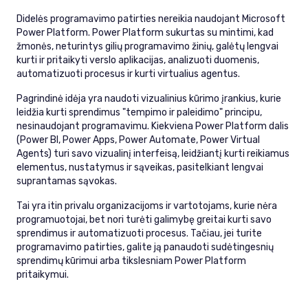
Didelės programavimo patirties nereikia naudojant Microsoft
Power Platform. Power Platform sukurtas su mintimi, kad
žmonės, neturintys gilių programavimo žinių, galėtų lengvai
kurti ir pritaikyti verslo aplikacijas, analizuoti duomenis,
automatizuoti procesus ir kurti virtualius agentus.
Pagrindinė idėja yra naudoti vizualinius kūrimo įrankius, kurie
leidžia kurti sprendimus "tempimo ir paleidimo" principu,
nesinaudojant programavimu. Kiekviena Power Platform dalis
(Power BI, Power Apps, Power Automate, Power Virtual
Agents) turi savo vizualinį interfeisą, leidžiantį kurti reikiamus
elementus, nustatymus ir sąveikas, pasitelkiant lengvai
suprantamas sąvokas.
Tai yra itin privalu organizacijoms ir vartotojams, kurie nėra
programuotojai, bet nori turėti galimybę greitai kurti savo
sprendimus ir automatizuoti procesus. Tačiau, jei turite
programavimo patirties, galite ją panaudoti sudėtingesnių
sprendimų kūrimui arba tikslesniam Power Platform
pritaikymui.