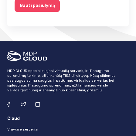
Gauti pasiulymą
MDP CLOUD specializuojasi virtualių serverių ir IT saugumo
sprendimų teikime, atitinkančių TIS2 direktyvą. Mūsų siūlomos
paslaugos apima saugius ir patikimus virtualius serverius bei
išplėstinius IT saugumo sprendimus, užtikrinančius verslo
veiklos tęstinumą ir apsaugą nuo kibernetinių grėsmių.
Cloud
Vmware serveriai