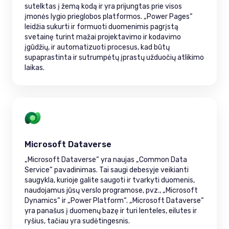
sutelktas į žemą kodą ir yra prijungtas prie visos
įmonės lygio prieglobos platformos. „Power Pages“
leidžia sukurti ir formuoti duomenimis pagrįstą
svetainę turint mažai projektavimo ir kodavimo
įgūdžių, ir automatizuoti procesus, kad būtų
supaprastinta ir sutrumpėtų įprastų užduočių atlikimo
laikas.
Microsoft Dataverse
„Microsoft Dataverse“ yra naujas „Common Data
Service“ pavadinimas. Tai saugi debesyje veikianti
saugykla, kurioje galite saugoti ir tvarkyti duomenis,
naudojamus jūsų verslo programose, pvz., „Microsoft
Dynamics“ ir „Power Platform“. „Microsoft Dataverse“
yra panašus į duomenų bazę ir turi lenteles, eilutes ir
ryšius, tačiau yra sudėtingesnis.