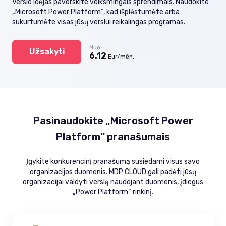
Verslo idėjas paverskite veiksmingais sprendimais. Naudokite
„Microsoft Power Platform“, kad išplėstumėte arba
sukurtumėte visas jūsų verslui reikalingas programas.
Nuo
Užsakyti
6.12
Eur/mėn.
Pasinaudokite „Microsoft Power
Platform“ pranašumais
Įgykite konkurencinį pranašumą susiedami visus savo
organizacijos duomenis. MDP CLOUD gali padėti jūsų
organizacijai valdyti verslą naudojant duomenis, įdiegus
„Power Platform“ rinkinį.